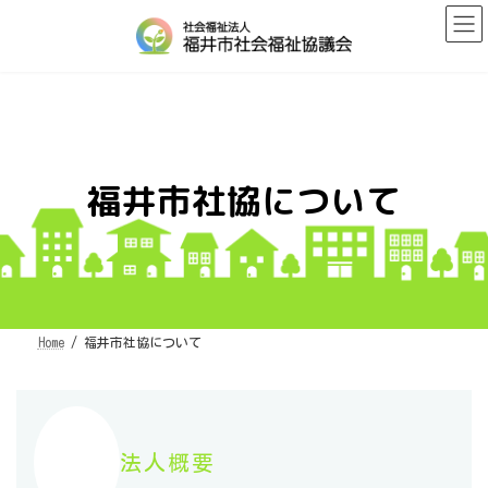
コ
ナ
ン
ビ
テ
ゲ
ン
ー
ツ
シ
へ
ョ
ス
ン
キ
に
ッ
移
プ
動
福井市社協について
Home
福井市社協について
法人概要