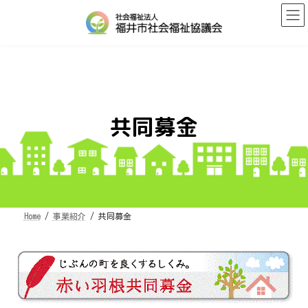
コ
ナ
ン
ビ
テ
ゲ
ン
ー
ツ
シ
へ
ョ
ス
ン
キ
に
ッ
移
プ
動
共同募金
Home
事業紹介
共同募金