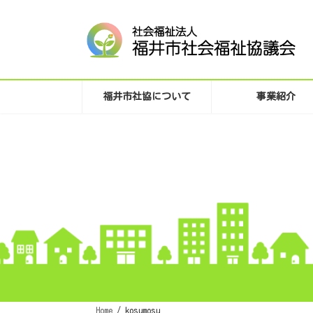
コ
ナ
ン
ビ
テ
ゲ
ン
ー
ツ
シ
へ
ョ
ス
ン
キ
に
福井市社協について
事業紹介
ッ
移
プ
動
Home
kosumosu