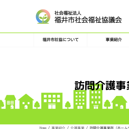
コ
ナ
ン
ビ
テ
ゲ
ン
ー
ツ
シ
へ
ョ
ス
ン
キ
に
福井市社協について
事業紹介
ッ
移
プ
動
訪問介護事
Home
事業紹介
介護事業
訪問介護事業所（ホーム