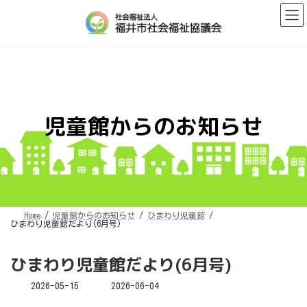
コ
ナ
ン
ビ
テ
ゲ
ン
ー
ツ
シ
へ
ョ
ス
ン
キ
に
ッ
移
プ
動
児童館からのお知らせ
Home
児童館からのお知らせ
ひまわり児童館
ひまわり児童館だより(6月号)
ひまわり児童館だより(6月号)
最
2026-05-15
2026-06-04
終
更