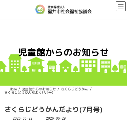
コ
ナ
ン
ビ
テ
ゲ
ン
ー
ツ
シ
へ
ョ
ス
ン
キ
に
ッ
移
プ
動
児童館からのお知らせ
Home
児童館からのお知らせ
さくらじどうかん
さくらじどうかんだより(7月号)
さくらじどうかんだより(7月号)
最
2026-06-29
2026-06-29
終
更