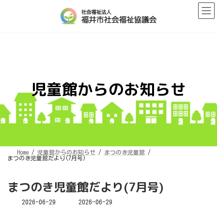
コ
ナ
ン
ビ
テ
ゲ
ン
ー
ツ
シ
へ
ョ
ス
ン
キ
に
ッ
移
プ
動
児童館からのお知らせ
Home
児童館からのお知らせ
まつのき児童館
まつのき児童館だより(7月号)
まつのき児童館だより(7月号)
最
2026-06-29
2026-06-29
終
更