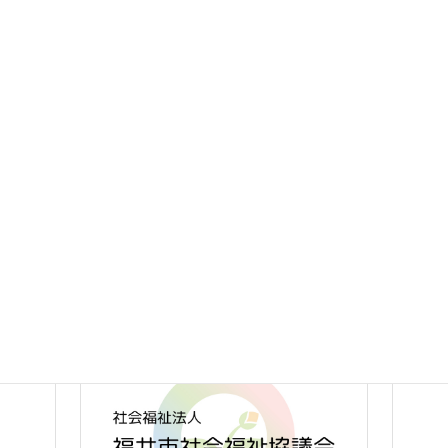
福井市地区社協連絡協議会広報誌「むすんでひらいて」の
日
時
最新号を発行いたしました。
:
－目次－
P1.福井市地区社協連絡協議会会長あいさつ「これからの
地区社協」
P2.「あなたのやさしさ発見ゲーム」で深める見守り・支
え合い活動
P3.世代間交流を通して、つながり合う地域づくりを！
P4.地区社協の取り組み紹介（社南・六条）
下記のページよりご覧ください。