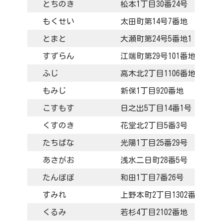
とちのき
松本1丁目30番24号
もくせい
太田町第14号7番地
とまと
大瀬町第24号5番地1
すずらん
江端町第29号101番地
ふじ
高木北2丁目1106番地
もみじ
新保1丁目920番地
こすもす
日之出5丁目14番1号
くすのき
花堂北2丁目5番3号
たちばな
光陽1丁目25番29号
あさがお
浅水二日町28番5号
たんぽぽ
和田1丁目7番26号
すみれ
上野本町2丁目1302番地
くるみ
若杉4丁目2102番地