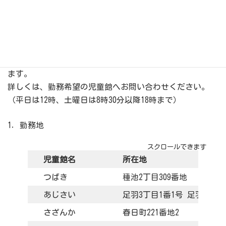
終
更
新
福井市内の児童館内で運営している放課後児童クラブで
日
時
は、夏休み期間に働ける方を募集中です。
:
子どもが大好きな方、夕方の少しの時間（3時間程度）で
も一緒に働いてくれる方、資格や経験がない方も勤務でき
ます。
詳しくは、勤務希望の児童館へお問い合わせください。
（平日は12時、土曜日は8時30分以降18時まで）
1．勤務地
スクロールできます
児童館名
所在地
つばき
種池2丁目309番地
あじさい
足羽3丁目1番1号 足羽小学
さざんか
春日町221番地2