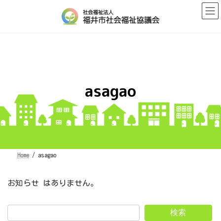
コ
ナ
ン
ビ
テ
ゲ
ン
ー
ツ
シ
へ
ョ
ス
ン
キ
に
ッ
移
プ
動
asagao
Home
asagao
お知らせ はありません。
検索