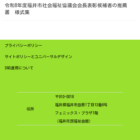
令和8年度福井市社会福祉協議会会長表彰候補者の推薦
書 様式集
プライバシーポリシー
サイトポリシーとユニバーサルデザイン
SNS運用について
〒910-0018
福井県福井市田原1丁目13番6号
住所
フェニックス・プラザ1階
（福井市民福祉会館）
ア
ア
ア
イ
イ
イ
コ
コ
コ
ン
ン
ン